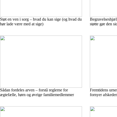
Støt en ven i sorg – hvad du kan sige (og hvad du
Begravelseshjæ
bør lade være med at sige)
støtte gør den si
Sådan fordeles arven – forstå reglerne for
Fremtidens urner
ægtefælle, børn og øvrige familiemedlemmer
fornyer afskede