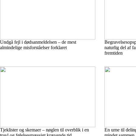
Undgå fejl i dødsanmeldelsen – de mest
Begravelsesopsp
almindelige misforståelser forklaret
naturlig del af f
fremtiden
Tjeklister og skemaer – nøglen til overblik i en
En urne til delin
travl og følelsesmæssigt krævende tid
mindet sammen