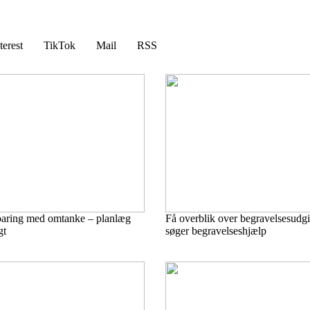
terest
TikTok
Mail
RSS
paring med omtanke – planlæg
Få overblik over begravelsesudgif
gt
søger begravelseshjælp