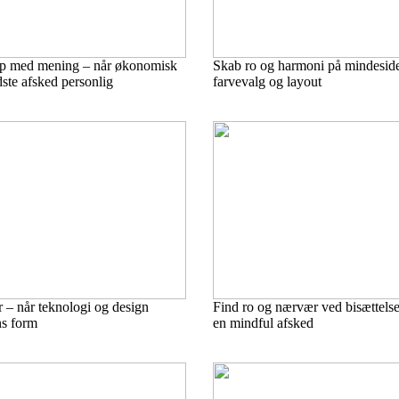
lp med mening – når økonomisk
Skab ro og harmoni på mindeside
dste afsked personlig
farvevalg og layout
 – når teknologi og design
Find ro og nærvær ved bisættelsen
ns form
en mindful afsked