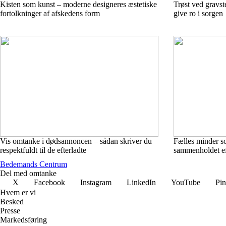
Kisten som kunst – moderne designeres æstetiske
Trøst ved gravst
fortolkninger af afskedens form
give ro i sorgen
Vis omtanke i dødsannoncen – sådan skriver du
Fælles minder so
respektfuldt til de efterladte
sammenholdet ef
Bedemands Centrum
Del med omtanke
X
Facebook
Instagram
LinkedIn
YouTube
Pin
Hvem er vi
Besked
Presse
Markedsføring