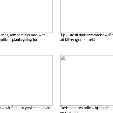
aring som samtaleemne – en
Tjekliste til dødsanmeldelse – såd
amiliens planlægning for
alt bliver gjort korrekt
g – når familien ønsker at bevare
Bedemandens rolle – hjælp til at 
en svær tid