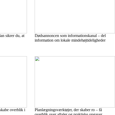
an sikrer du, at
Dødsannoncen som informationskanal – del
information om lokale mindehøjtideligheder
skabe overblik i
Planlægningsværktøjer, der skaber ro – få
overblik over aftaler og praktiske opgaver