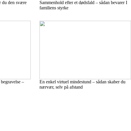
r du den svære
Sammenhold efter et dødsfald – sådan bevarer I
familiens styrke
 begravelse –
En enkel virtuel mindestund – sådan skaber du
nærvær, selv på afstand