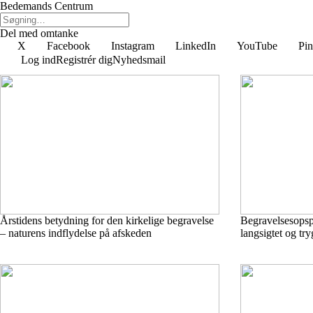
Bedemands Centrum
Del med omtanke
X
Facebook
Instagram
LinkedIn
YouTube
Pin
Log ind
Registrér dig
Nyhedsmail
Årstidens betydning for den kirkelige begravelse
Begravelsesops
– naturens indflydelse på afskeden
langsigtet og try