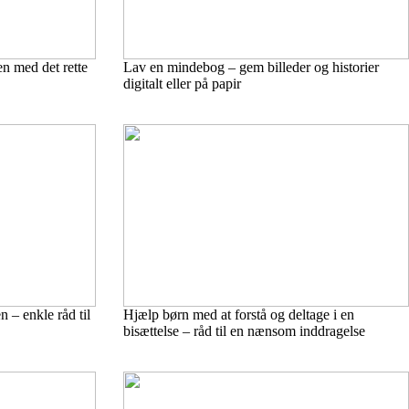
n med det rette
Lav en mindebog – gem billeder og historier
digitalt eller på papir
 – enkle råd til
Hjælp børn med at forstå og deltage i en
bisættelse – råd til en nænsom inddragelse