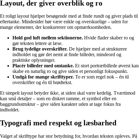
Layout, der giver overblik og ro
Et roligt layout hjælper besøgende med at finde rundt og giver plads til
eftertanke. Mindesider bør være enkle og overskuelige – uden for
mange elementer, der konkurrerer om opmærksomheden.
Hold god luft mellem sektionerne.
Hvide flader skaber ro og
gør teksten lettere at læse.
Brug tydelige overskrifter.
De hjælper med at strukturere
indholdet og gør det nemt at finde billeder, mindeord og
praktiske oplysninger.
Placér billeder med omtanke.
Et stort portrætbillede øverst kan
skabe en naturlig ro og give siden et personligt fokuspunkt.
Undgå for mange skrifttyper.
To er som regel nok – én til
overskrifter og én til brødtekst.
Et simpelt layout betyder ikke, at siden skal være kedelig. Tværtimod
kan små detaljer – som en diskret ramme, et symbol eller en
baggrundsstruktur – give siden karakter uden at tage fokus fra
indholdet.
Typografi med respekt og læsbarhed
Valget af skrifttype har stor betydning for, hvordan teksten opleves. På