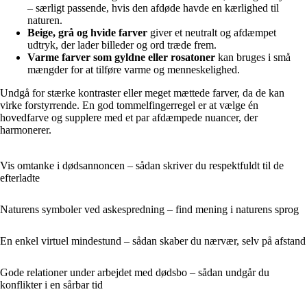
– særligt passende, hvis den afdøde havde en kærlighed til
naturen.
Beige, grå og hvide farver
giver et neutralt og afdæmpet
udtryk, der lader billeder og ord træde frem.
Varme farver som gyldne eller rosatoner
kan bruges i små
mængder for at tilføre varme og menneskelighed.
Undgå for stærke kontraster eller meget mættede farver, da de kan
virke forstyrrende. En god tommelfingerregel er at vælge én
hovedfarve og supplere med et par afdæmpede nuancer, der
harmonerer.
Vis omtanke i dødsannoncen – sådan skriver du respektfuldt til de
efterladte
Naturens symboler ved askespredning – find mening i naturens sprog
En enkel virtuel mindestund – sådan skaber du nærvær, selv på afstand
Gode relationer under arbejdet med dødsbo – sådan undgår du
konflikter i en sårbar tid