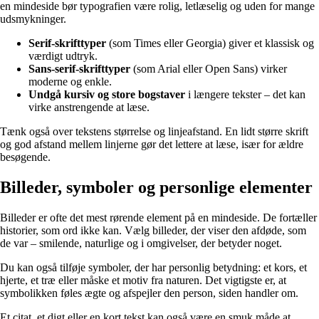
en mindeside bør typografien være rolig, letlæselig og uden for mange
udsmykninger.
Serif-skrifttyper
(som Times eller Georgia) giver et klassisk og
værdigt udtryk.
Sans-serif-skrifttyper
(som Arial eller Open Sans) virker
moderne og enkle.
Undgå kursiv og store bogstaver
i længere tekster – det kan
virke anstrengende at læse.
Tænk også over tekstens størrelse og linjeafstand. En lidt større skrift
og god afstand mellem linjerne gør det lettere at læse, især for ældre
besøgende.
Billeder, symboler og personlige elementer
Billeder er ofte det mest rørende element på en mindeside. De fortæller
historier, som ord ikke kan. Vælg billeder, der viser den afdøde, som
de var – smilende, naturlige og i omgivelser, der betyder noget.
Du kan også tilføje symboler, der har personlig betydning: et kors, et
hjerte, et træ eller måske et motiv fra naturen. Det vigtigste er, at
symbolikken føles ægte og afspejler den person, siden handler om.
Et citat, et digt eller en kort tekst kan også være en smuk måde at