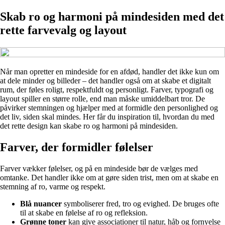
Skab ro og harmoni på mindesiden med det
rette farvevalg og layout
Når man opretter en mindeside for en afdød, handler det ikke kun om
at dele minder og billeder – det handler også om at skabe et digitalt
rum, der føles roligt, respektfuldt og personligt. Farver, typografi og
layout spiller en større rolle, end man måske umiddelbart tror. De
påvirker stemningen og hjælper med at formidle den personlighed og
det liv, siden skal mindes. Her får du inspiration til, hvordan du med
det rette design kan skabe ro og harmoni på mindesiden.
Farver, der formidler følelser
Farver vækker følelser, og på en mindeside bør de vælges med
omtanke. Det handler ikke om at gøre siden trist, men om at skabe en
stemning af ro, varme og respekt.
Blå nuancer
symboliserer fred, tro og evighed. De bruges ofte
til at skabe en følelse af ro og refleksion.
Grønne toner
kan give associationer til natur, håb og fornyelse