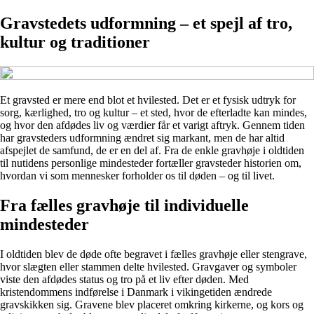
Gravstedets udformning – et spejl af tro,
kultur og traditioner
Et gravsted er mere end blot et hvilested. Det er et fysisk udtryk for
sorg, kærlighed, tro og kultur – et sted, hvor de efterladte kan mindes,
og hvor den afdødes liv og værdier får et varigt aftryk. Gennem tiden
har gravsteders udformning ændret sig markant, men de har altid
afspejlet de samfund, de er en del af. Fra de enkle gravhøje i oldtiden
til nutidens personlige mindesteder fortæller gravsteder historien om,
hvordan vi som mennesker forholder os til døden – og til livet.
Fra fælles gravhøje til individuelle
mindesteder
I oldtiden blev de døde ofte begravet i fælles gravhøje eller stengrave,
hvor slægten eller stammen delte hvilested. Gravgaver og symboler
viste den afdødes status og tro på et liv efter døden. Med
kristendommens indførelse i Danmark i vikingetiden ændrede
gravskikken sig. Gravene blev placeret omkring kirkerne, og kors og