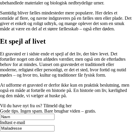
ubehandlede materialer og biologisk nedbrydelige urner.
Samtidig bliver fælles mindesteder mere populære. Her deles et
område af flere, og navne indgraveres på en fælles sten eller plade. Det
giver et enkelt og roligt udtryk, og mange oplever det som en smuk
måde at være en del af et større fællesskab – også efter døden.
Et spejl af livet
Et gravsted er i sidste ende et spejl af det liv, der blev levet. Det
fortæller noget om den afdødes værdier, men også om de efterladtes
behov for at mindes. Uanset om gravstedet er traditionelt eller
moderne, religiøst eller personligt, er det et sted, hvor fortid og nutid
mødes – og hvor tro, kultur og traditioner får fysisk form.
At udforme et gravsted er derfor ikke kun en praktisk beslutning, men
også en måde at fortælle en historie på. En historie om liv, kærlighed
og den måde, vi vælger at huske på.
Vil du have nyt fra os? Tilmeld dig her
Gode tips. Ingen spam. Bare brugbar viden – gratis.
Indtast e-mail