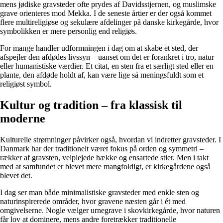
mens jødiske gravsteder ofte prydes af Davidsstjernen, og muslimske
grave orienteres mod Mekka. I de seneste årtier er der også kommet
flere multireligiøse og sekulære afdelinger på danske kirkegårde, hvor
symbolikken er mere personlig end religiøs.
For mange handler udformningen i dag om at skabe et sted, der
afspejler den afdødes livssyn – uanset om det er forankret i tro, natur
eller humanistiske værdier. Et citat, en sten fra et særligt sted eller en
plante, den afdøde holdt af, kan være lige så meningsfuldt som et
religiøst symbol.
Kultur og tradition – fra klassisk til
moderne
Kulturelle strømninger påvirker også, hvordan vi indretter gravsteder. I
Danmark har der traditionelt været fokus på orden og symmetri –
rækker af gravsten, velplejede hække og ensartede stier. Men i takt
med at samfundet er blevet mere mangfoldigt, er kirkegårdene også
blevet det.
I dag ser man både minimalistiske gravsteder med enkle sten og
naturinspirerede områder, hvor gravene næsten går i ét med
omgivelserne. Nogle vælger urnegrave i skovkirkegårde, hvor naturen
får lov at dominere, mens andre foretrækker traditionelle