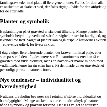
familiegravsteder med plads til flere generationer. Fælles for dem alle
er ønsket om at skabe et sted, der føles rigtigt – både for den afdøde og
for de efterladte.
Planter og symbolik
Beplantningen på et gravsted er sjældent tilfældig. Mange planter har
symbolsk betydning: vedbend står for evighed, roser for kærlighed, og
lavendel for fred. Valget af planter kan også afspejle årstidernes skiften
– et levende udtryk for livets cyklus.
I dag vælger flere pårørende planter, der kræver minimal pleje, eller
som passer til den afdødes interesser. En naturinteresseret kan få et
gravsted med vilde blomster, mens en haveelsker måske mindes med
yndlingsplanterne fra sin egen have. På den måde bliver gravstedet et
personligt portræt i naturens form.
Nye tendenser – individualitet og
bæredygtighed
Nutidens gravkultur bevæger sig i retning af større individualitet og
bæredygtighed. Mange ønsker at sætte et mindre aftryk på naturen –
både i symbolsk og praktisk forstand. Det ses i valget af natursten,