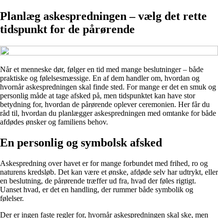
Planlæg askespredningen – vælg det rette
tidspunkt for de pårørende
Når et menneske dør, følger en tid med mange beslutninger – både
praktiske og følelsesmæssige. En af dem handler om, hvordan og
hvornår askespredningen skal finde sted. For mange er det en smuk og
personlig måde at tage afsked på, men tidspunktet kan have stor
betydning for, hvordan de pårørende oplever ceremonien. Her får du
råd til, hvordan du planlægger askespredningen med omtanke for både
afdødes ønsker og familiens behov.
En personlig og symbolsk afsked
Askespredning over havet er for mange forbundet med frihed, ro og
naturens kredsløb. Det kan være et ønske, afdøde selv har udtrykt, eller
en beslutning, de pårørende træffer ud fra, hvad der føles rigtigt.
Uanset hvad, er det en handling, der rummer både symbolik og
følelser.
Der er ingen faste regler for, hvornår askespredningen skal ske, men