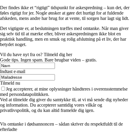
Der findes ikke et “rigtigt” tidspunkt for askespredning – kun det, der
føles rigtigt for jer. Nogle ønsker at gøre det hurtigt for at fuldende
afskeden, mens andre har brug for at vente, til sorgen har lagt sig lidt.
Det vigtigste er, at beslutningen træffes med omtanke. Når man giver
sig selv tid til at mærke efter, bliver askespredningen ikke blot en
praktisk handling, men en smuk og rolig afslutning på et liv, der har
betydet noget.
Vil du have nyt fra os? Tilmeld dig her
Gode tips. Ingen spam. Bare brugbar viden – gratis.
Indtast e-mail
Tilmeld nu
Jeg accepterer, at mine oplysninger håndteres i overensstemmelse
med persondatapolitikken.
Ved at tilmelde dig giver du samtykke til, at vi må sende dig nyheder
og information. Du accepterer samtidig vores vilkår og
privatlivspolitik, og du kan altid framelde dig igen.
Vis omtanke i dødsannoncen – sådan skriver du respektfuldt til de
efterladte