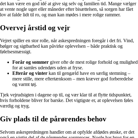
det kan være en god idé at give sig selv og familien tid. Mange vælger
at vente nogle uger eller måneder efter bisættelsen, så sorgen har fået
lov at falde lidt til ro, og man kan mødes i mere rolige rammer.
Overvej årstid og vejr
Vejret spiller en stor rolle, når askespredningen foregår i det fri. Vind,
bølger og sigtbarhed kan påvirke oplevelsen – både praktisk og
følelsesmæssigt.
Forår og sommer
giver ofte de mest rolige forhold og mulighed
for at samles udendørs uden at fryse.
Efterår og vinter
kan til gengæld have en særlig stemning –
mere stille, mere eftertænksom – men kræver god forberedelse
og varmt tøj.
Tjek vejrudsigten i dagene op til, og vær klar til at flytte tidspunktet,
hvis forholdene bliver for barske. Det vigtigste er, at oplevelsen føles
værdig og tryg.
Giv plads til de pårørendes behov
Selvom askespredningen handler om at opfylde afdødes ønske, er det
også en vigtig del af de pårørendes sorgproces. Nogle har brug for en