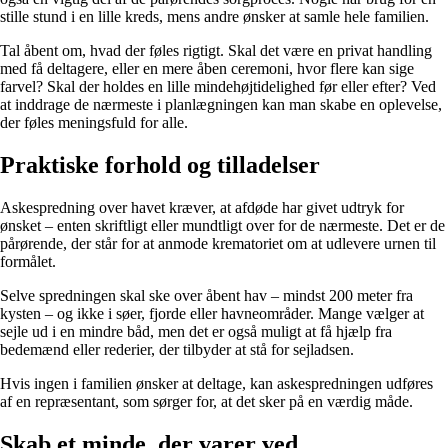
stille stund i en lille kreds, mens andre ønsker at samle hele familien.
Tal åbent om, hvad der føles rigtigt. Skal det være en privat handling
med få deltagere, eller en mere åben ceremoni, hvor flere kan sige
farvel? Skal der holdes en lille mindehøjtidelighed før eller efter? Ved
at inddrage de nærmeste i planlægningen kan man skabe en oplevelse,
der føles meningsfuld for alle.
Praktiske forhold og tilladelser
Askespredning over havet kræver, at afdøde har givet udtryk for
ønsket – enten skriftligt eller mundtligt over for de nærmeste. Det er de
pårørende, der står for at anmode krematoriet om at udlevere urnen til
formålet.
Selve spredningen skal ske over åbent hav – mindst 200 meter fra
kysten – og ikke i søer, fjorde eller havneområder. Mange vælger at
sejle ud i en mindre båd, men det er også muligt at få hjælp fra
bedemænd eller rederier, der tilbyder at stå for sejladsen.
Hvis ingen i familien ønsker at deltage, kan askespredningen udføres
af en repræsentant, som sørger for, at det sker på en værdig måde.
Skab et minde, der varer ved