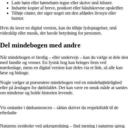
Lade børn eller børnebørn tegne eller skrive små hilsner.
Indsætte kopier af breve, postkort eller håndskrevne opskrifter.
Tilføje citater, der siger noget om den afdødes livssyn eller
humor.
Hvis du laver en digital version, kan du tilføje lydoptagelser, små
videoklip eller musik, der havde betydning for personen.
Del mindebogen med andre
Når mindebogen er færdig – eller undervejs – kan du vælge at dele den
med familie og venner. En fysisk bog kan bringes frem ved
mærkedage, mens en digital version kan deles via et link, så alle kan
læse og bidrage.
Nogle vælger at præsentere mindebogen ved en mindehøjtidelighed
eller på årsdagen for dødsfaldet. Det kan være en smuk måde at samles
om minderne og holde historien levende.
Vis omtanke i dødsannoncen – sådan skriver du respektfuldt til de
efterladte
Naturens symboler ved askespredning – find mening i naturens sprog