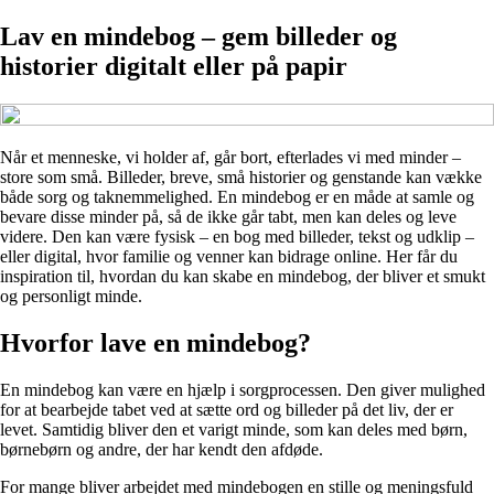
Lav en mindebog – gem billeder og
historier digitalt eller på papir
Når et menneske, vi holder af, går bort, efterlades vi med minder –
store som små. Billeder, breve, små historier og genstande kan vække
både sorg og taknemmelighed. En mindebog er en måde at samle og
bevare disse minder på, så de ikke går tabt, men kan deles og leve
videre. Den kan være fysisk – en bog med billeder, tekst og udklip –
eller digital, hvor familie og venner kan bidrage online. Her får du
inspiration til, hvordan du kan skabe en mindebog, der bliver et smukt
og personligt minde.
Hvorfor lave en mindebog?
En mindebog kan være en hjælp i sorgprocessen. Den giver mulighed
for at bearbejde tabet ved at sætte ord og billeder på det liv, der er
levet. Samtidig bliver den et varigt minde, som kan deles med børn,
børnebørn og andre, der har kendt den afdøde.
For mange bliver arbejdet med mindebogen en stille og meningsfuld