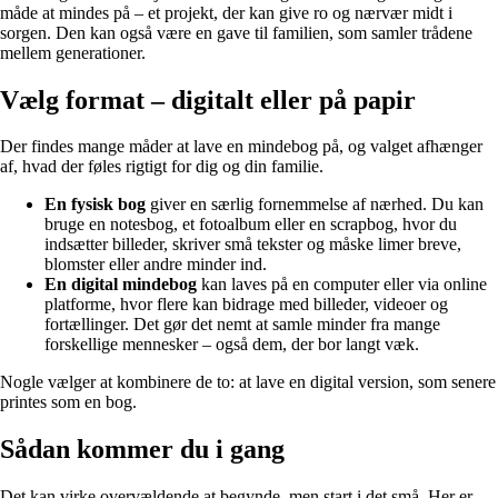
måde at mindes på – et projekt, der kan give ro og nærvær midt i
sorgen. Den kan også være en gave til familien, som samler trådene
mellem generationer.
Vælg format – digitalt eller på papir
Der findes mange måder at lave en mindebog på, og valget afhænger
af, hvad der føles rigtigt for dig og din familie.
En fysisk bog
giver en særlig fornemmelse af nærhed. Du kan
bruge en notesbog, et fotoalbum eller en scrapbog, hvor du
indsætter billeder, skriver små tekster og måske limer breve,
blomster eller andre minder ind.
En digital mindebog
kan laves på en computer eller via online
platforme, hvor flere kan bidrage med billeder, videoer og
fortællinger. Det gør det nemt at samle minder fra mange
forskellige mennesker – også dem, der bor langt væk.
Nogle vælger at kombinere de to: at lave en digital version, som senere
printes som en bog.
Sådan kommer du i gang
Det kan virke overvældende at begynde, men start i det små. Her er