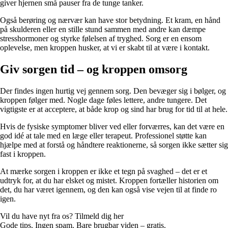
giver hjernen små pauser fra de tunge tanker.
Også berøring og nærvær kan have stor betydning. Et kram, en hånd
på skulderen eller en stille stund sammen med andre kan dæmpe
stresshormoner og styrke følelsen af tryghed. Sorg er en ensom
oplevelse, men kroppen husker, at vi er skabt til at være i kontakt.
Giv sorgen tid – og kroppen omsorg
Der findes ingen hurtig vej gennem sorg. Den bevæger sig i bølger, og
kroppen følger med. Nogle dage føles lettere, andre tungere. Det
vigtigste er at acceptere, at både krop og sind har brug for tid til at hele.
Hvis de fysiske symptomer bliver ved eller forværres, kan det være en
god idé at tale med en læge eller terapeut. Professionel støtte kan
hjælpe med at forstå og håndtere reaktionerne, så sorgen ikke sætter sig
fast i kroppen.
At mærke sorgen i kroppen er ikke et tegn på svaghed – det er et
udtryk for, at du har elsket og mistet. Kroppen fortæller historien om
det, du har været igennem, og den kan også vise vejen til at finde ro
igen.
Vil du have nyt fra os? Tilmeld dig her
Gode tips. Ingen spam. Bare brugbar viden – gratis.