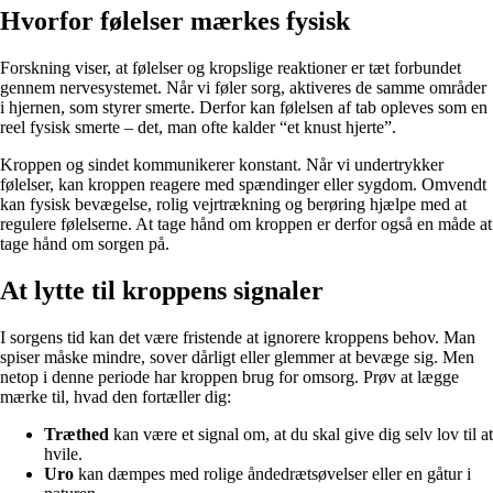
Hvorfor følelser mærkes fysisk
Forskning viser, at følelser og kropslige reaktioner er tæt forbundet
gennem nervesystemet. Når vi føler sorg, aktiveres de samme områder
i hjernen, som styrer smerte. Derfor kan følelsen af tab opleves som en
reel fysisk smerte – det, man ofte kalder “et knust hjerte”.
Kroppen og sindet kommunikerer konstant. Når vi undertrykker
følelser, kan kroppen reagere med spændinger eller sygdom. Omvendt
kan fysisk bevægelse, rolig vejrtrækning og berøring hjælpe med at
regulere følelserne. At tage hånd om kroppen er derfor også en måde at
tage hånd om sorgen på.
At lytte til kroppens signaler
I sorgens tid kan det være fristende at ignorere kroppens behov. Man
spiser måske mindre, sover dårligt eller glemmer at bevæge sig. Men
netop i denne periode har kroppen brug for omsorg. Prøv at lægge
mærke til, hvad den fortæller dig:
Træthed
kan være et signal om, at du skal give dig selv lov til at
hvile.
Uro
kan dæmpes med rolige åndedrætsøvelser eller en gåtur i