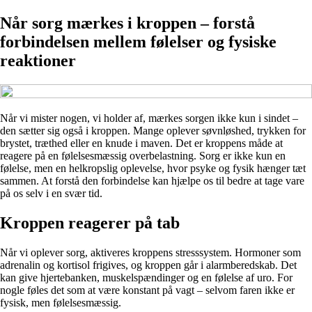
Når sorg mærkes i kroppen – forstå
forbindelsen mellem følelser og fysiske
reaktioner
Når vi mister nogen, vi holder af, mærkes sorgen ikke kun i sindet –
den sætter sig også i kroppen. Mange oplever søvnløshed, trykken for
brystet, træthed eller en knude i maven. Det er kroppens måde at
reagere på en følelsesmæssig overbelastning. Sorg er ikke kun en
følelse, men en helkropslig oplevelse, hvor psyke og fysik hænger tæt
sammen. At forstå den forbindelse kan hjælpe os til bedre at tage vare
på os selv i en svær tid.
Kroppen reagerer på tab
Når vi oplever sorg, aktiveres kroppens stresssystem. Hormoner som
adrenalin og kortisol frigives, og kroppen går i alarmberedskab. Det
kan give hjertebanken, muskelspændinger og en følelse af uro. For
nogle føles det som at være konstant på vagt – selvom faren ikke er
fysisk, men følelsesmæssig.