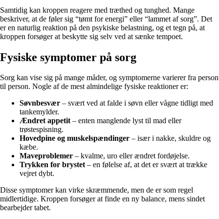
Samtidig kan kroppen reagere med træthed og tunghed. Mange
beskriver, at de føler sig “tømt for energi” eller “lammet af sorg”. Det
er en naturlig reaktion på den psykiske belastning, og et tegn på, at
kroppen forsøger at beskytte sig selv ved at sænke tempoet.
Fysiske symptomer på sorg
Sorg kan vise sig på mange måder, og symptomerne varierer fra person
til person. Nogle af de mest almindelige fysiske reaktioner er:
Søvnbesvær
– svært ved at falde i søvn eller vågne tidligt med
tankemylder.
Ændret appetit
– enten manglende lyst til mad eller
trøstespisning.
Hovedpine og muskelspændinger
– især i nakke, skuldre og
kæbe.
Maveproblemer
– kvalme, uro eller ændret fordøjelse.
Trykken for brystet
– en følelse af, at det er svært at trække
vejret dybt.
Disse symptomer kan virke skræmmende, men de er som regel
midlertidige. Kroppen forsøger at finde en ny balance, mens sindet
bearbejder tabet.